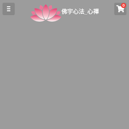
0
×
×
佛宇心法_心禪
部落格分類
商品分類
關於我們
開運吉祥物
所有博客分類
富貴生基
關於我們
最新消息
中心簡介
靈性課程
造塔生基
多寶佛塔
佛眼觀禪
心法簡介
心禪禪修
心禪消息
觀音解惑
幼兒靈性潛能課程
觀音執法
線上報名
前世今生
開運商品
觀音開財庫
心禪課程
梁皇寶懺大法會
登錄
與師有約
佛囍光明燈
搜索