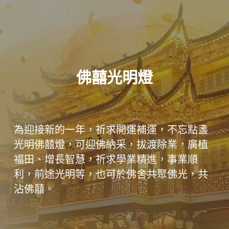
佛囍光明燈
為迎接新的一年，祈求開運補運，不忘點盞
光明佛囍燈，可迎佛納采，拔渡除業，廣植
福田、增長智慧，祈求學業精進，事業順
利，前途光明等，也可於佛舍共聚佛光，共
沾佛囍。