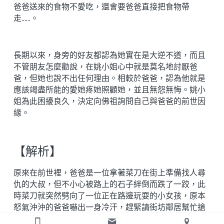
爸爸送來的食物不愛吃，還會要爸爸直接把食物帶
走……。
長期以來，身旁的好友都認為她實在是大逆不道，而且
不管朋友怎麼勸說，在姚小姐心中就是莫名地討厭爸
爸，但她也說不出任何理由。相較於爸爸，認為他就是
應該竭盡所能的愛她疼她照顧她，並且無怨無悔。姚小
姐為此困擾良久，決定向佛祖詢問自己與爸爸的前世因
緣。
【解析】
原來在前世裡，爸爸是一位拿著菜刀在街上準備找人尋
仇的大叔，但不小心被路上的石子絆倒而跌了一跤，此
時菜刀就突然劈向了一位正在路邊玩耍的小女孩，原本
怒氣沖沖的爸爸嚇出一身冷汗，趕緊請街坊鄰居幫忙搶
救小女孩，但為時已晚，小女孩已經回天乏術了！此後