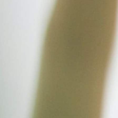
卍佛供燈
預約心靈諮詢
金龍王補運法會
九龍生基燈
象神祈願燈