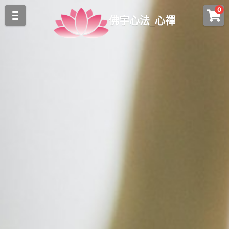
0
×
×
佛宇心法_心禪
部落格分類
商品分類
關於我們
開運吉祥物
所有博客分類
富貴生基
關於我們
最新消息
中心簡介
靈性課程
造塔生基
多寶佛塔
佛眼觀禪
心法簡介
心禪禪修
心禪消息
觀音解惑
幼兒靈性潛能課程
觀音執法
線上報名
前世今生
開運商品
觀音開財庫
心禪課程
梁皇寶懺大法會
登錄
與師有約
佛囍光明燈
搜索