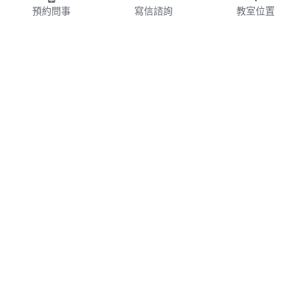
大叔天天活在愧疚之中，每天都到佛寺裡為女孩唸經祈
預約問事
寫信諮詢
教室位置
福，希望能彌補一切的罪過，更向佛祖發願：「若有來
世，將無怨無悔付出一切來彌補。」
原來當時被誤殺的小女孩就是姚小姐。姚小姐聽完這件
因果故事後，淚流滿面地說：「難怪無論爸爸對我有多
好，我都認為是應該的，以前與爸爸總是說不上話，甚
至無法靠近爸爸，原來就是這個因素。」
【
心靈能量
】
由佛祖帶領老師進入其前世觀看因果行程之過程，對其
故事描述、詮釋，讓姚小姐能感受其中。待姚小姐了解
整件事的來龍去脈後，祈請佛祖再度進入前世將因果劇
本加以修改，彌補缺憾。當前世因改變時，現世果自然
也會有所更改，使現世的怨與恨都能放下，進而圓滿人
生。