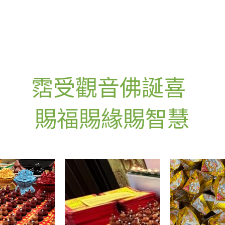
霑受觀音佛誕喜 
賜福賜緣賜智慧