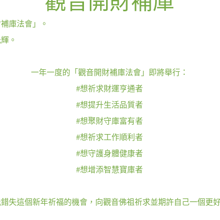
觀音開財補庫
財補庫法會」。
光輝。
一年一度的「觀音開財補庫法會」即將舉行：
#想祈求財運亨通者
#想提升生活品質者
#想聚財守庫富有者
#想祈求工作順利者
#想守護身體健康者
#想增添智慧寶庫者
能錯失這個新年祈福的機會，向觀音佛祖祈求並期許自己一個更