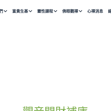
富貴生基
靈性課程
佛眼觀禪
心禪消息
線上報名