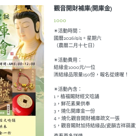
觀音開財補庫(開庫金)
1000
✴️活動時間：
國曆2026/4/4。星期六
（農曆二月十七日）
✴️活動費用：
結緣金1000元/一位
🈵結緣品限量150份，報名從速喔！
✴️活動內含：
1，植福賜財經文唸誦
2，鮮花素果供奉
3，燒化開庫金一份
4，燒化觀音開財補庫疏文一張
5，觀音賜財加持結緣品(瓷韻吉祥葫蘆