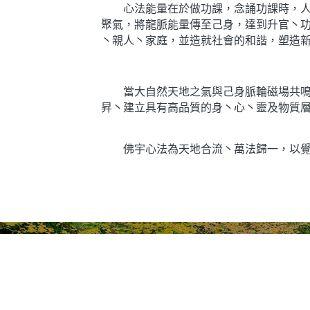
　　心法能量在於做功課，念誦功課時，
聚氣，將龍脈能量傳至己身，達到升官丶功名
丶親人丶家庭，並造就社會的和諧，塑造
　　當大自然天地之氣與己身脈輪磁場共
昇丶建立具有高品質的身丶心丶靈及物質
　　佛宇心法為天地合流丶萬法歸一，以