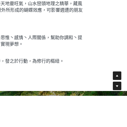
得天地靈旺氣，山水巒頭地理之精華，藏風
；對外所形成的蝴蝶效應，可影響週遭的朋友
善思惟丶感情丶人際關係，幫助你調和丶提
，實現夢想。
中，發之於行動，為修行的樞紐。