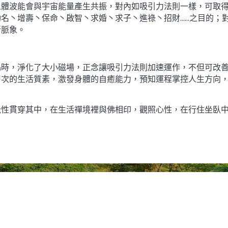
人體波能會與宇宙能量產生共振，對內如吸引力法則一樣，可取
丶增壽丶保命丶啟智丶求婚丶求子丶進祿丶招財......之目的
新脈象。
鳴時，淨化了大小磁場，正念讓吸引力法則加速運作，不但可改
層次的生活質素，激發身體的自癒能力，預知運程掌控人生方向
覺性貫穿其中，在生活禪境裡與佛相印，觀照心性，在行住坐臥