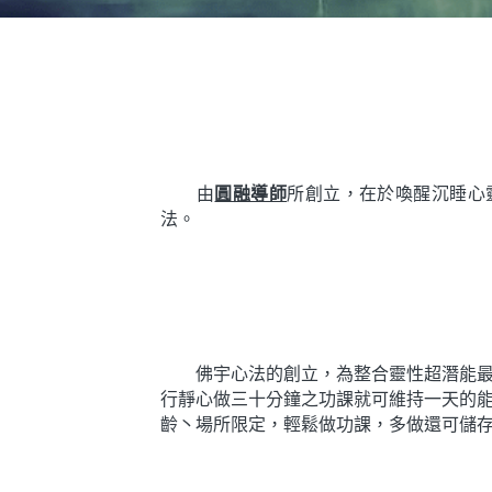
　　由
圓融導師
所創立，在於喚醒沉睡心
法。
　　佛宇心法的創立，為整合靈性超潛能
行靜心做三十分鐘之功課就可維持一天的
齡丶場所限定，輕鬆做功課，多做還可儲