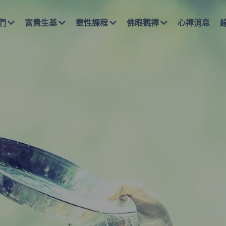
富貴生基
靈性課程
佛眼觀禪
心禪消息
線上報名