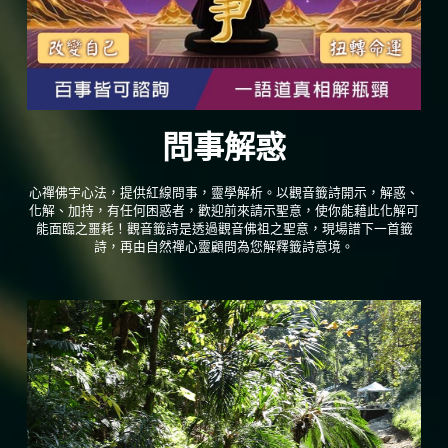
問事解惑
心禪佛宇心法，提供紅線問事，靈學解析。以觀音籤詩開示，解惑、
化解、加持，有任何困惑者，歡迎前來請示聖意，使你能藉此化解可
能面臨之噩耗！觀音籤詩是透過觀音佛祖之聖意，現場譜下一首籤
詩，再由自然禪心靈顧問為您解釋籤詩意境。