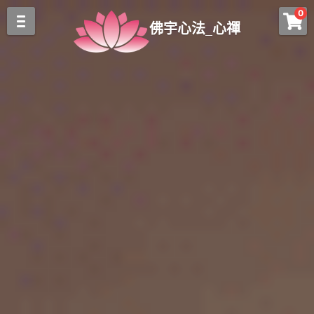
0
×
×
佛宇心法_心禪
部落格分類
商品分類
關於我們
開運吉祥物
所有博客分類
富貴生基
關於我們
最新消息
中心簡介
靈性課程
造塔生基
多寶佛塔
佛眼觀禪
心法簡介
心禪禪修
心禪消息
觀音解惑
幼兒靈性潛能課程
觀音執法
線上報名
前世今生
開運商品
觀音開財庫
心禪課程
梁皇寶懺大法會
登錄
與師有約
佛囍光明燈
搜索