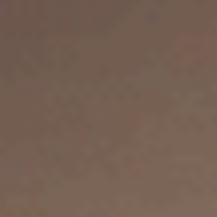
卍佛供燈
預約心靈諮詢
金龍王補運法會
九龍生基燈
象神祈願燈