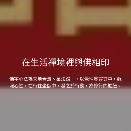
在生活禪境裡與佛相印
佛宇心法為天地合流丶萬法歸一，以覺性貫穿其中，觀
照心性，在行住坐臥中，發之於行動，為修行的樞紐。