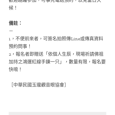
歡迎踴躍參加，可事先電話預約，以免當日久
候！
備註：
－
1，不便前來者，可簽名拍照傳Line或傳真資料
預約問事！
2，報名者即贈送「依個人生辰，現場祈請佛祖
加持之鴻運紅線手鍊一只」，數量有限，報名要
快唷！
［中華民國玉瓏觀音眼協會］