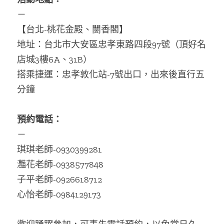
－
【台北-桃花金殿、閺香閣】
地址：台北市大安區忠孝東路四段97號（頂好名
店城3樓6A、31B）
搭乘捷運：忠孝敦化站-7號出口，出來後直行五
分鐘
預約電話：
－
琪琪老師-0930399281
灩花老師-0938577848
子平老師-0926618712
心怡老師-0984129173