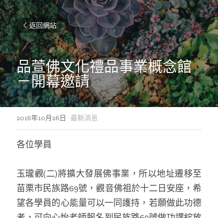
返回網站
品萱佛文化禮品事業概念館
－開幕邀請
2016年10月26日
·
最新消息
各位學員
玉瓏觀(二)將擴大發展佛事業，所以地址遷移至
苗栗市民族路69號，觀音佛祖於十二日安座，希
望各學員的心能量可以一同護持，若願做此功德
者，可向心怡老師報名到民族路69號做功課綻放